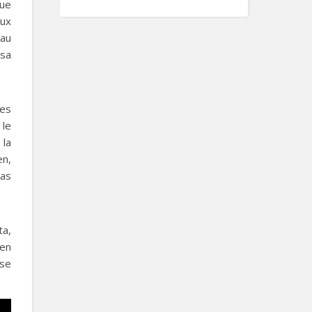
que
eux
 au
 sa
des
 le
 la
en,
pas
ta,
 en
sse