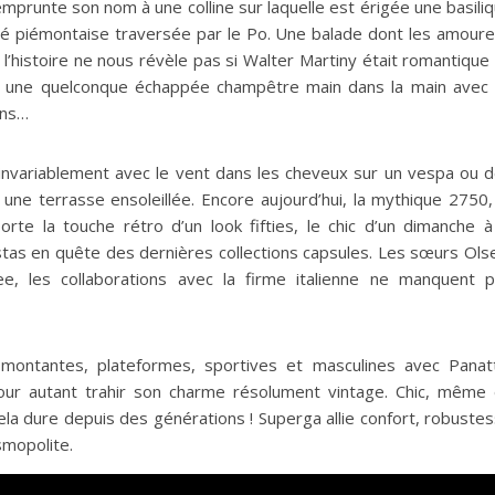
mprunte son nom à une colline sur laquelle est érigée une basili
cité piémontaise traversée par le Po. Une balade dont les amour
l’histoire ne nous révèle pas si Walter Martiny était romantique
 à une quelconque échappée champêtre main dans la main avec
ens…
nvariablement avec le vent dans les cheveux sur un vespa ou 
 une terrasse ensoleillée. Encore aujourd’hui, la mythique 2750,
te la touche rétro d’un look fifties, le chic d’un dimanche à
tas en quête des dernières collections capsules. Les sœurs Ols
, les collaborations avec la firme italienne ne manquent 
s, montantes, plateformes, sportives et masculines avec Panat
ur autant trahir son charme résolument vintage. Chic, même
 cela dure depuis des générations ! Superga allie confort, robuste
osmopolite.