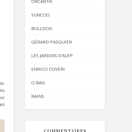
ORCANTA
SUNCOO
BULLDOG
GÉRARD PASQUIER
LES JARDINS D’ALEP
ENRICO COVERI
O BAG
te.
ans
RAINS
ouc
int
COMMENTAIRES