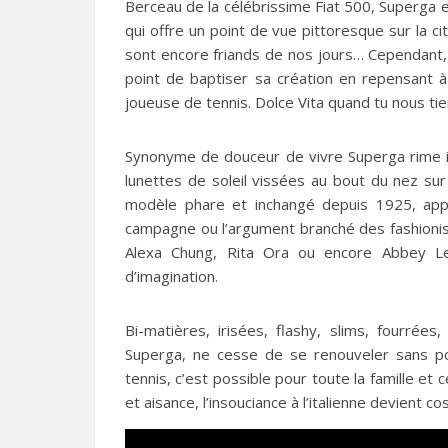
Berceau de la célébrissime Fiat 500, Superga e
qui offre un point de vue pittoresque sur la 
sont encore friands de nos jours… Cependant, 
point de baptiser sa création en repensant
joueuse de tennis. Dolce Vita quand tu nous ti
Synonyme de douceur de vivre Superga rime i
lunettes de soleil vissées au bout du nez sur
modèle phare et inchangé depuis 1925, appor
campagne ou l’argument branché des fashionis
Alexa Chung, Rita Ora ou encore Abbey Lee
d’imagination.
Bi-matières, irisées, flashy, slims, fourrée
Superga, ne cesse de se renouveler sans po
tennis, c’est possible pour toute la famille et
et aisance, l’insouciance à l’italienne devient c