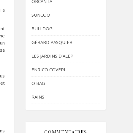
ORCANTA
i a
SUNCOO
ent
BULLDOG
une
GÉRARD PASQUIER
 un
 sa
LES JARDINS D’ALEP
ENRICO COVERI
ous
 et
O BAG
RAINS
ons
COMMENTAIRES