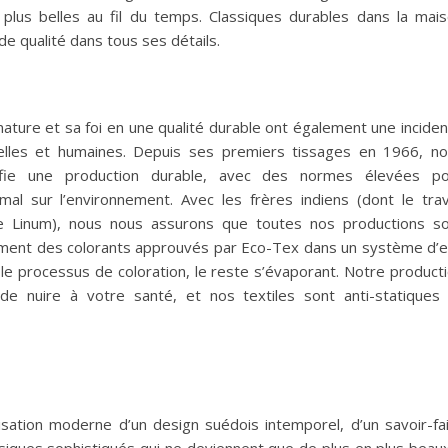
 plus belles au fil du temps. Classiques durables dans la mai
de qualité dans tous ses détails.
 nature et sa foi en une qualité durable ont également une incide
relles et humaines. Depuis ses premiers tissages en 1966, n
fie une production durable, avec des normes élevées po
mal sur l’environnement. Avec les frères indiens (dont le trav
 Linum), nous nous assurons que toutes nos productions s
ivement des colorants approuvés par Eco-Tex dans un système d’
 le processus de coloration, le reste s’évaporant. Notre product
e de nuire à votre santé, et nos textiles sont anti-statiques
isation moderne d’un design suédois intemporel, d’un savoir-fa
ssiques sophistiqués qui ne deviennent que de plus en plus beau