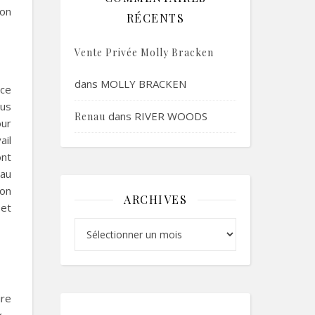
son
RÉCENTS
Vente Privée Molly Bracken
dans
MOLLY BRACKEN
nce
ous
dans
RIVER WOODS
Renau
ur
ail
ont
eau
ion
ARCHIVES
 et
Archives
ire
x –