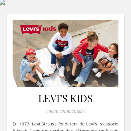
LEVI’S KIDS
Aucun commentaire
En 1873, Levi Strauss fondateur de Levi’s, s’associe
à Jacob Davis pour créer des vêtements renforcés